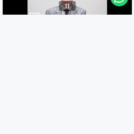
En este curso, aprenderemos
cómo tramitar una
cuota alimentaria,
es decir,
cómo lograr la
fijación
de los alimentos, paso a paso.
Comenzaremos viendo los
requisitos
que
debemos considerar para que se nos fije una
cuota alimentaria, incluyendo la competencia del
tribunal, la
legitimación
de las personas que
pueden reclamar esta cuota, y la
prueba
que se
debe presentar al iniciar el proceso.
También analizaremos la posibilidad de establecer
una
cuota provisional
durante el transcurso del
proceso, así como los requisitos y posibles